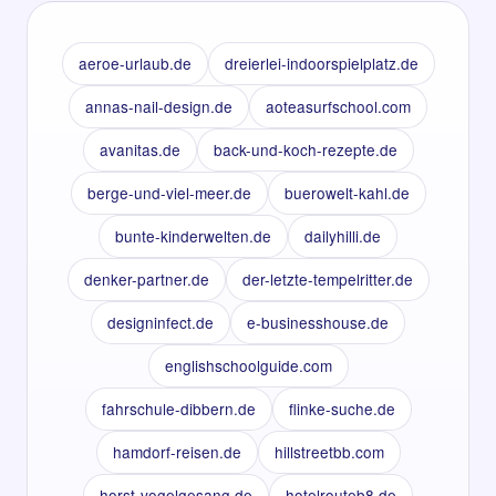
aeroe-urlaub.de
dreierlei-indoorspielplatz.de
annas-nail-design.de
aoteasurfschool.com
avanitas.de
back-und-koch-rezepte.de
berge-und-viel-meer.de
buerowelt-kahl.de
bunte-kinderwelten.de
dailyhilli.de
denker-partner.de
der-letzte-tempelritter.de
designinfect.de
e-businesshouse.de
englishschoolguide.com
fahrschule-dibbern.de
flinke-suche.de
hamdorf-reisen.de
hillstreetbb.com
horst-vogelgesang.de
hotelrouteb8.de