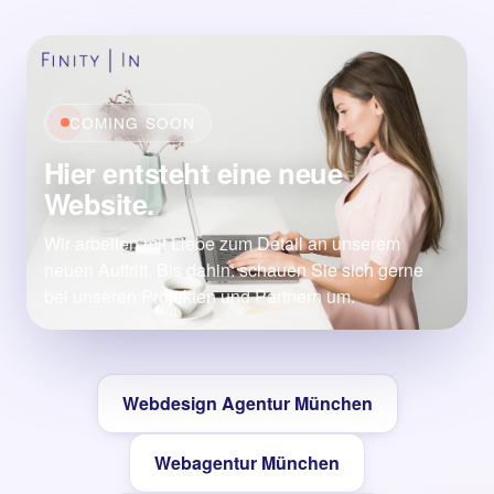
COMING SOON
Hier entsteht eine neue
Website.
Wir arbeiten mit Liebe zum Detail an unserem
neuen Auftritt. Bis dahin: schauen Sie sich gerne
bei unseren Projekten und Partnern um.
Webdesign Agentur München
Webagentur München