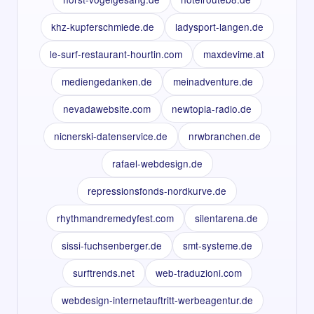
khz-kupferschmiede.de
ladysport-langen.de
le-surf-restaurant-hourtin.com
maxdevime.at
mediengedanken.de
meinadventure.de
nevadawebsite.com
newtopia-radio.de
nicnerski-datenservice.de
nrwbranchen.de
rafael-webdesign.de
repressionsfonds-nordkurve.de
rhythmandremedyfest.com
silentarena.de
sissi-fuchsenberger.de
smt-systeme.de
surftrends.net
web-traduzioni.com
webdesign-internetauftritt-werbeagentur.de