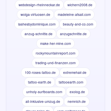
webdesign-rheinneckar.de
wichern2008.de
wolga-virtuosen.de
madeleine-afsali.com
lashesbydominique.com
beauty-and-co.com
anzug-schnitte.de
anzugschnitte.de
make-her-mine.com
rockymountainreport.com
trading-und-finanzen.com
100-roses-tattoo.de
extremehair.de
tattoo-earth.de
tattooearth.com
unholy-surfboards.com
exolog.de
all-inklusive-umzug.de
nemnich.de
steuer-zeise.de
vom-wolfsmeer.de